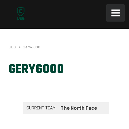
UEG
>
Gery6000
GERY6000
The North Face
CURRENT TEAM