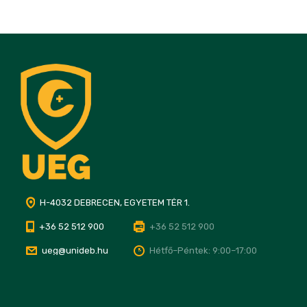
H-4032 DEBRECEN, EGYETEM TÉR 1.
+36 52 512 900
+36 52 512 900
ueg@unideb.hu
Hétfő–Péntek: 9:00–17:00