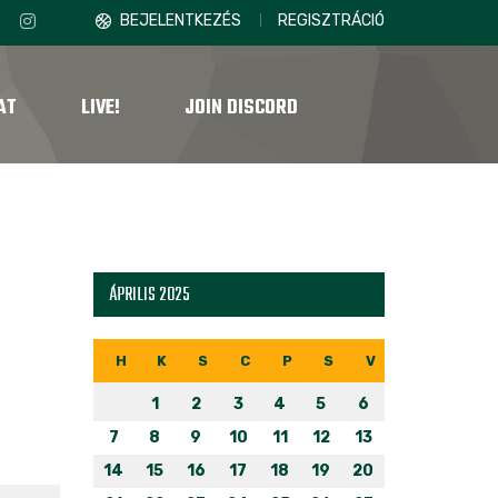
BEJELENTKEZÉS
REGISZTRÁCIÓ
AT
LIVE!
JOIN DISCORD
ÁPRILIS 2025
H
K
S
C
P
S
V
1
2
3
4
5
6
7
8
9
10
11
12
13
14
15
16
17
18
19
20