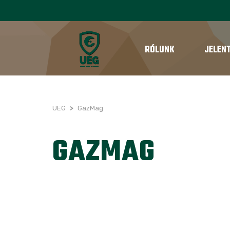
RÓLUNK
JELEN
UEG
>
GazMag
GAZMAG