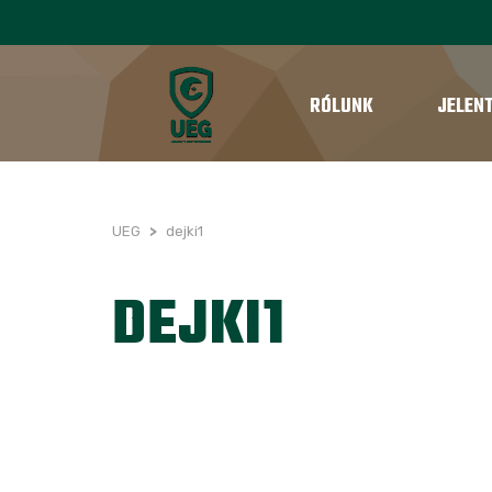
RÓLUNK
JELEN
UEG
>
dejki1
DEJKI1