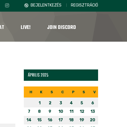
BEJELENTKEZÉS
REGISZTRÁCIÓ
AT
LIVE!
JOIN DISCORD
ÁPRILIS 2025
H
K
S
C
P
S
V
1
2
3
4
5
6
7
8
9
10
11
12
13
14
15
16
17
18
19
20