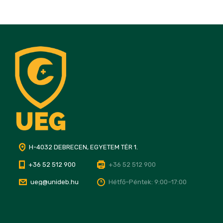
H-4032 DEBRECEN, EGYETEM TÉR 1.
+36 52 512 900
+36 52 512 900
ueg@unideb.hu
Hétfő–Péntek: 9:00–17:00